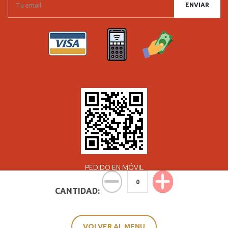
ENVIAR
PEDIDO EN MÓVIL
CANTIDAD:
Términos de uso
Forma de pago
Cookie
Aviso Legal
Política de privacidad
© 2024 All Rights Reserved. Powered by WebgoShop™ 3.1.0
西班
牙网站建设:【A1集团 - 网络部】
VOLVER AL MENU